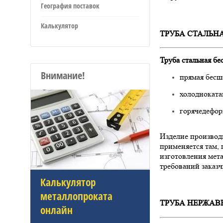
География поставок
Калькулятор
ТРУБА СТАЛЬН
Труба стальная б
Внимание!
прямая бесш
холодноката
горячедефор
Изделие производ
применяется там, 
изготовления мет
требований заказч
Калькулятор
металлопроката
ТРУБА НЕРЖАВ
онлайн