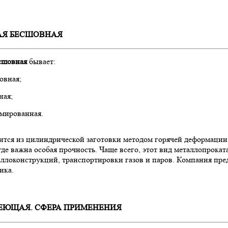
АЯ БЕСШОВНАЯ
есшовная
бывает:
овная;
ная;
мированная.
ится из цилиндрической заготовки методом горячей деформаци
где важна особая прочность. Чаще всего, этот вид металлопрока
аллоконструкций, транспортировки газов и паров. Компания пр
ика.
ЕЮЩАЯ. СФЕРА ПРИМЕНЕНИЯ