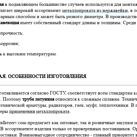
ая
в подавляющем большинстве случаев используется для монтаж
лагает широкий ассортимент
металлопроката из нержавейки
, в 
арным способом и может быть разного диаметра. В производств
жавеющая
имеет собственный стандарт длины и толщины. Среди
 прочность;
коррозии;
ь к высоким температурам.
АЯ. ОСОБЕННОСТИ ИЗГОТОВЛЕНИЯ
готавливается согласно ГОСТУ, соответствует всем стандартам ка
а. Поэтому
труба латунная
относится к сложным сплавам. Технич
ехнической арматуры, радиаторов, гаек, муфт, теплотехники. В
феры
применения металлопроката
.
allrezerv.com предлагает как оптовые, так и розничные закупки
. В ассортименте изделия только от проверенных поставщиков. 
оставки. Взаимовыгодное сотрудничество - главный приоритет в