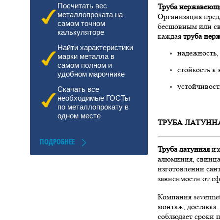
Труба нержавеющ
Посчитать вес
металлопроката на
Организация пред
самом точном
бесшовным или св
калькуляторе
каждая
труба нер
Найти характеристики
надежность,
марки металла в
самом полном и
стойкость к 
удобном марочнике
устойчивост
Скачать все
необходимые ГОСТы
по металлопрокату в
одном месте
ТРУБА ЛАТУНН
ПОДРОБНЕЕ
Труба латунная
из
алюминия, свинц
изготовлении сант
зависимости от с
Компания severmet
монтаж, доставка
соблюдает сроки п