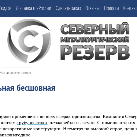
Скидки
Доставка по России
Сделать заказ
Отзывы
Новости
Контак
руба стальная бесшовная
льная бесшовная
роко применяется во всех сферах производства. Компания Севе
лиентам
трубу из стали
, нержавейки и латуни. С помощью таких
 декоративные конструкции. Несмотря на высокий спрос, цена м
заимовыгодное.